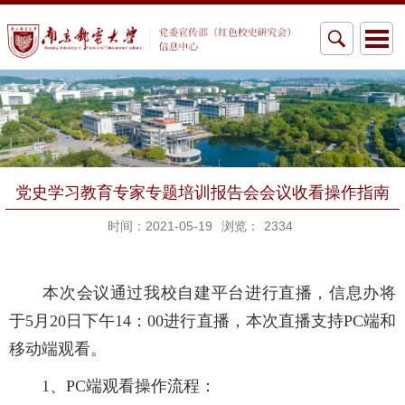
党史学习教育专家专题培训报告会会议收看操作指南
时间：2021-05-19
浏览：
2334
本次会议通过我校自建平台进行直播，信息办将
于5月20日下午14：00进行直播，本次直播支持PC端和
移动端观看。
1、PC端观看操作流程：