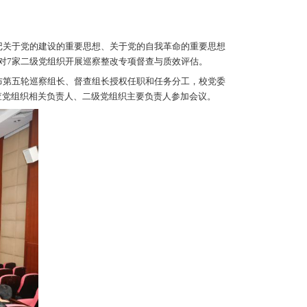
党委第五轮巡察工作动员部署会
小组办公室
发布时间：2026-04-08
浏览次数：
339
技报告厅召开。会议认真学习贯彻习近平总书记关于党
会精神，部署对4家二级党组织开展常规巡察，对7家
委书记、巡察工作领导小组副组长周和林宣布第五轮
察组、督查组全体成员，被巡察党组织和被督查党组织